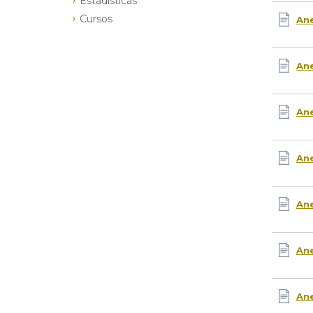
Estadísticas
Cursos
Ane
Ane
Ane
Ane
Ane
Ane
Ane