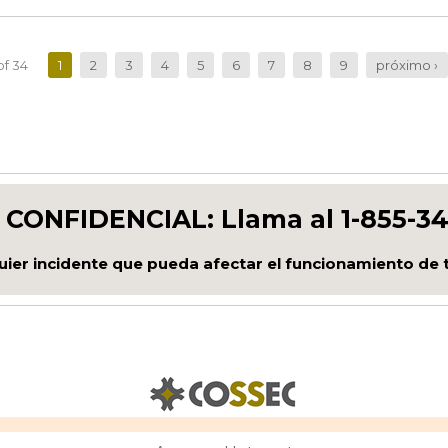
of 34
1
2
3
4
5
6
7
8
9
próximo ›
 CONFIDENCIAL: Llama al 1-855-34
ier incidente que pueda afectar el funcionamiento de 